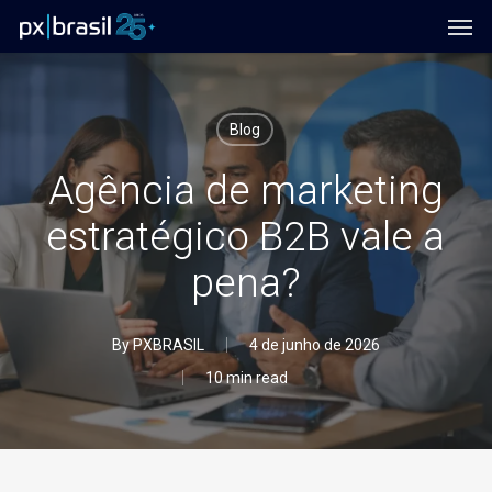
Men
Skip
to
main
content
Blog
Agência de marketing
estratégico B2B vale a
pena?
By
PXBRASIL
4 de junho de 2026
10 min read