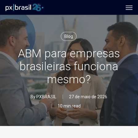
Men
Skip
to
main
content
Blog
ABM para empresas
brasileiras funciona
mesmo?
By
PXBRASIL
27 de maio de 2026
10 min read