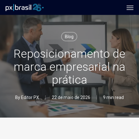
Men
Skip
to
main
content
Blog
Reposicionamento de
marca empresarial na
prática
By
Editor PX
22 de maio de 2026
9 min read