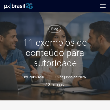
Men
Skip
to
main
content
Blog
11 exemplos de
conteúdo para
autoridade
By
PXBRASIL
16 de junho de 2026
10 min read