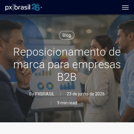
Men
Skip
to
main
content
Blog
Reposicionamento de
marca para empresas
B2B
By
PXBRASIL
23 de junho de 2026
9 min read