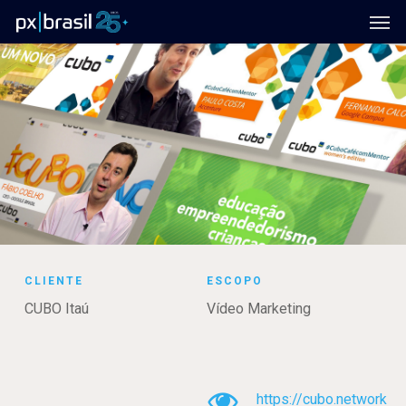
Men
Skip
to
main
content
CLIENTE
ESCOPO
CUBO Itaú
Vídeo Marketing
https://cubo.network