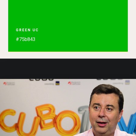
GREEN UC
#75b843