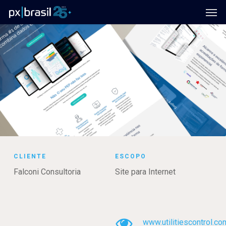
Men
Skip
to
main
content
CLIENTE
ESCOPO
Falconi Consultoria
Site para Internet
www.utilitiescontrol.co