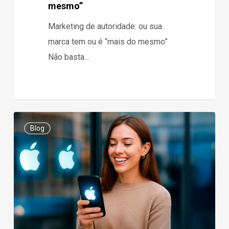
mesmo”
Marketing de autoridade: ou sua
marca tem ou é “mais do mesmo”
Não basta…
Branding
0
Blog
não
é
(só)
sobre
criar
uma
marca