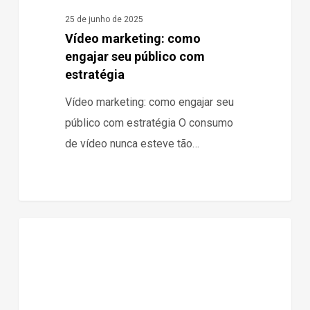
25 de junho de 2025
Vídeo marketing: como
engajar seu público com
estratégia
Vídeo marketing: como engajar seu
público com estratégia O consumo
de vídeo nunca esteve tão…
Como
0
Blog
atrair
clientes
em