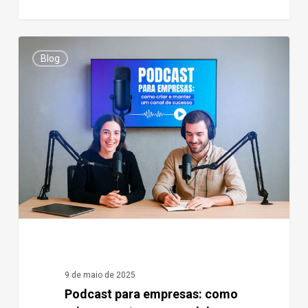
Podcast
0
Blog
para
empresas:
como
criar
e
manter
um
canal
de
sucesso
9 de maio de 2025
Podcast para empresas: como