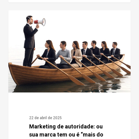
Marketing
0
Blog
de
autoridade:
ou
sua
marca
tem
ou
é
“mais
do
mesmo”
22 de abril de 2025
Marketing de autoridade: ou
sua marca tem ou é “mais do