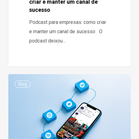
criar e manter um canal de
sucesso
Podcast para empresas: como criar
e manter um canal de sucesso O
podcast deixou…
Conteúdos
0
Blog
Cross:
cromo
criar
uma
estratégia
multiplataforma