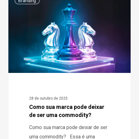
Branding
sua
marca
pode
deixar
de
ser
uma
commodity?
28 de outubro de 2025
Como sua marca pode deixar
de ser uma commodity?
Como sua marca pode deixar de ser
uma commodity? Essa é uma